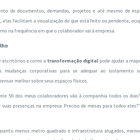
mento de documentos, demandas, projetos e até mesmo de esp
o, elas facilitam a visualização do que está feito ou pendente, oc
smo na frequência em que o colaborador vai à empresa.
alho
e escritórios e como a
transformação digital
pode ajudar a map
s mudanças corporativas para se adequar ao isolamento so
ensar melhor sobre seus espaços físicos.
ente 50 dos meus colaboradores vão à companhia todos os dias
e suas presenças na empresa. Preciso de mesas para todos eles?
uanto menos metro quadrado e infraestrutura alugados, menor