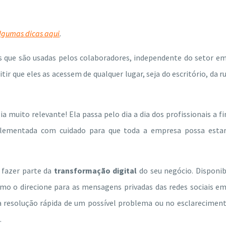
algumas dicas aqui
.
s que são usadas pelos colaboradores, independente do setor e
ir que eles as acessem de qualquer lugar, seja do escritório, da r
a muito relevante! Ela passa pelo dia a dia dos profissionais a f
mplementada com cuidado para que toda a empresa possa esta
fazer parte da
transformação digital
do seu negócio. Disponib
o o direcione para as mensagens privadas das redes sociais e
na resolução rápida de um possível problema ou no esclarecimen
.