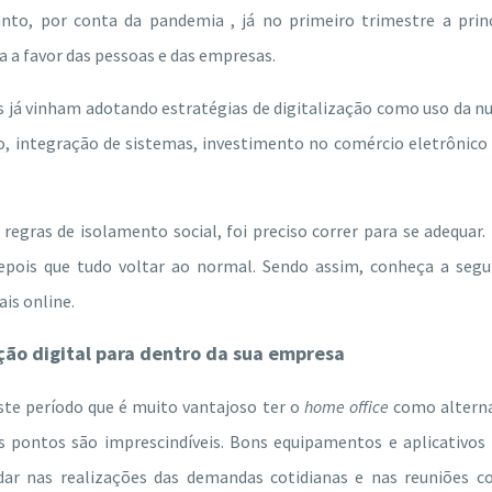
anto, por conta da pandemia , já no primeiro trimestre a prin
 a favor das pessoas e das empresas.
s já vinham adotando estratégias de digitalização como uso da 
o, integração de sistemas, investimento no comércio eletrônico
egras de isolamento social, foi preciso correr para se adequar.
ois que tudo voltar ao normal. Sendo assim, conheça a segui
ais online.
ação digital para dentro da sua empresa
te período que é muito vantajoso ter o
home office
como alterna
ns pontos são imprescindíveis. Bons equipamentos e aplicativos
dar nas realizações das demandas cotidianas e nas reuniões c