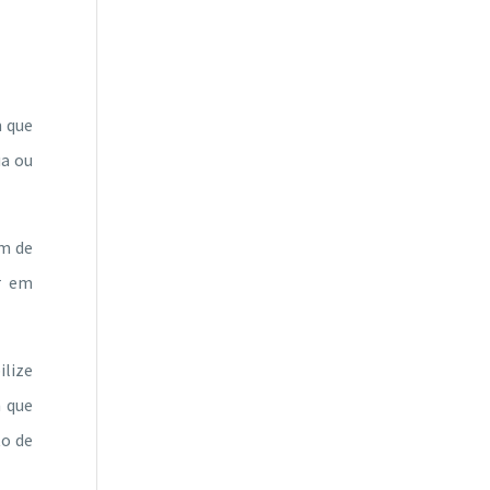
m que
ua ou
im de
r em
ilize
m que
to de