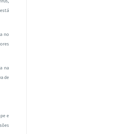
rus,
está
da no
tores
da na
va de
ipe e
isões