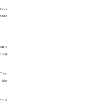
aços
upado
ear e
cial
?” ou
” são
 é o