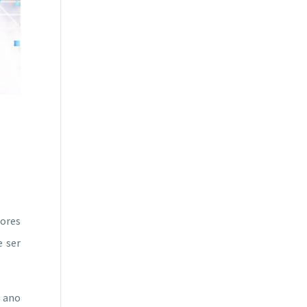
ores
e ser
e ano