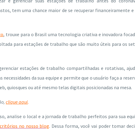
ar e gerenciar suas estações de trabalho antes do coronaví
tos, tem uma chance maior de se recuperar financeiramente e 
co
, trouxe para o Brasil uma tecnologia criativa e inovadora foca
oltada para estações de trabalho que são muito úteis para os se
erenciar estações de trabalho compartilhadas e rotativas, aju
 necessidades da sua equipe e permite que o usuário faça a reser
eb, quiosques ou até mesmo telas digitais posicionadas na mesa.
ão,
clique aqui
.
so, analise o local e a jornada de trabalho perfeitos para sua equ
critórios no nosso blog
. Dessa forma, você vai poder tomar dec