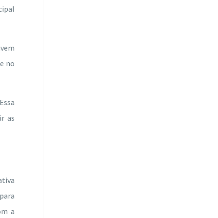
cipal
nuvem
 e no
 Essa
r as
tiva
 para
om a