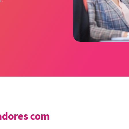
r.
adores com