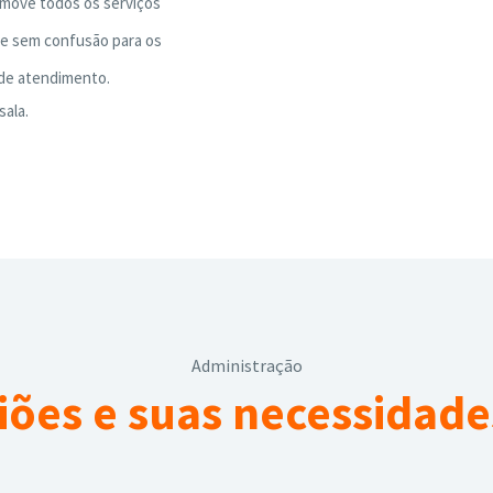
 move todos os serviços
 e sem confusão para os
 de atendimento.
ala.
Administração
iões e suas necessidade