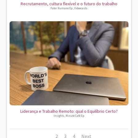
Recrutamento, cultura flexível e o futuro do trabalho
Fator Humano Ep.
,
Videocasts
Liderança e Trabalho Remoto: qual o Equilíbrio Certo?
Insights
,
Minuto Café Ep.
1
2
3
4
Next