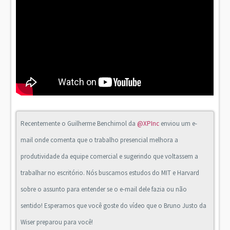
Recentemente o Guilherme Benchimol da
@XPInc
enviou um e-
mail onde comenta que o trabalho presencial melhora a
produtividade da equipe comercial e sugerindo que voltassem a
trabalhar no escritório. Nós buscamos estudos do MIT e Harvard
sobre o assunto para entender se o e-mail dele fazia ou não
sentido! Esperamos que você goste do vídeo que o Bruno Justo da
Wiser preparou para você!