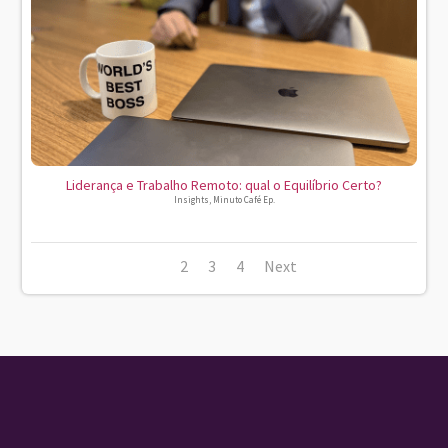
Liderança e Trabalho Remoto: qual o Equilíbrio Certo?
Insights
,
Minuto Café Ep.
1
2
3
4
Next