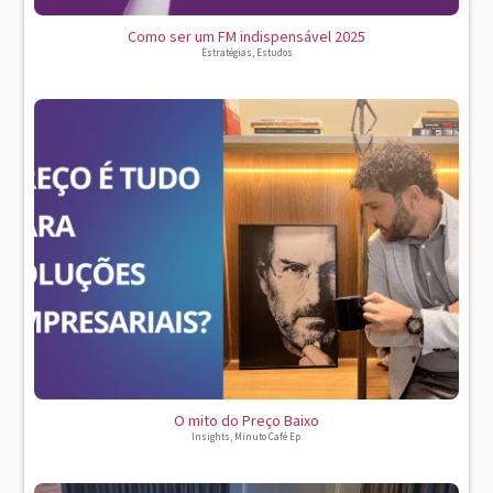
Como ser um FM indispensável 2025
Estratégias
,
Estudos
O mito do Preço Baixo
Insights
,
Minuto Café Ep.