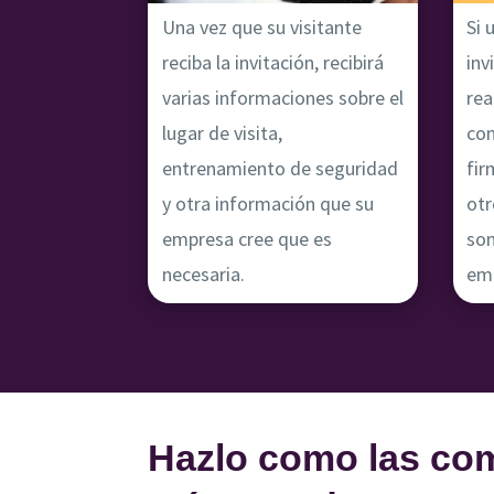
Una vez que su visitante
Si 
reciba la invitación, recibirá
inv
varias informaciones sobre el
rea
lugar de visita,
co
entrenamiento de seguridad
fir
y otra información que su
otr
empresa cree que es
son
necesaria.
em
Hazlo como las co