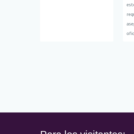
est
req
ase
ofi