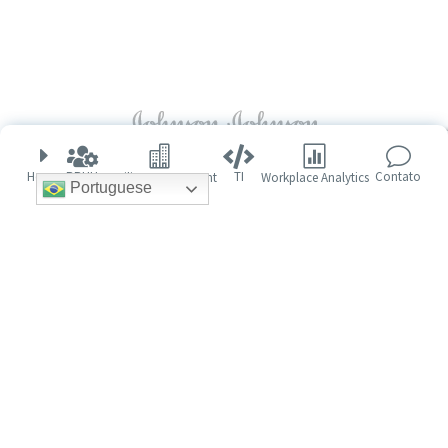
E




v
TI
RRHH
Home
Contato
Workplace Analytics
Facility Management
Portuguese