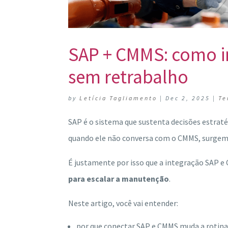
SAP + CMMS: como i
sem retrabalho
by
Letícia Tagliamento
|
Dec 2, 2025
|
Te
SAP é o sistema que sustenta decisões estrat
quando ele não conversa com o CMMS, surge
É justamente por isso que a integração SAP e
para escalar a manutenção
.
Neste artigo, você vai entender:
por que conectar SAP e CMMS muda a rotina