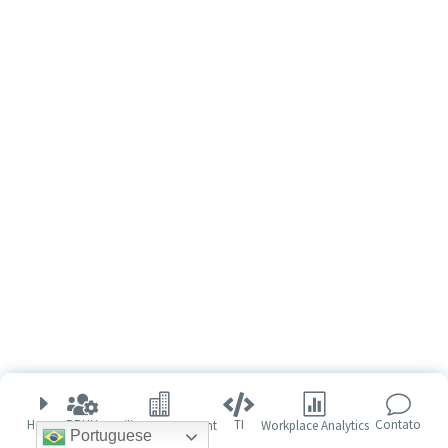
E




v
TI
RRHH
Home
Contato
Workplace Analytics
Facility Management
Portuguese