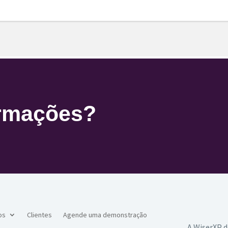
ormações?
os
Clientes
Agende uma demonstração
A WiserXP d