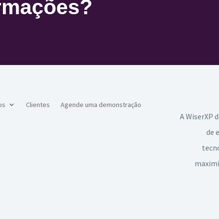
ormações?
os
Clientes
Agende uma demonstração
A WiserXP d
de 
tecno
maximiz