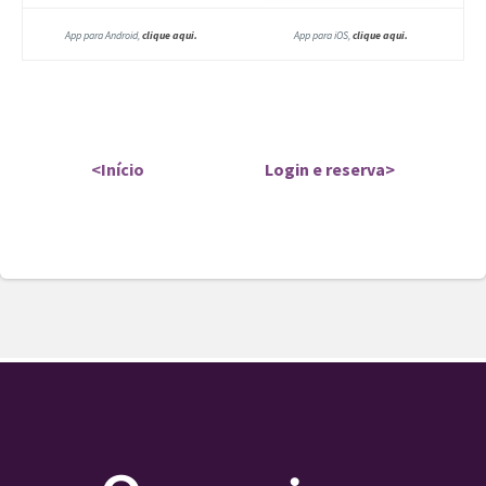
App para Android,
clique aqui.
App para iOS,
clique aqui.
<Início
Login e reserva>