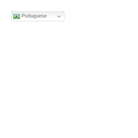
Portuguese
DESENVOLVA SEU WORKPLACE COM DADOS
Ferramentas Ajustáveis
Key Insights do escritório