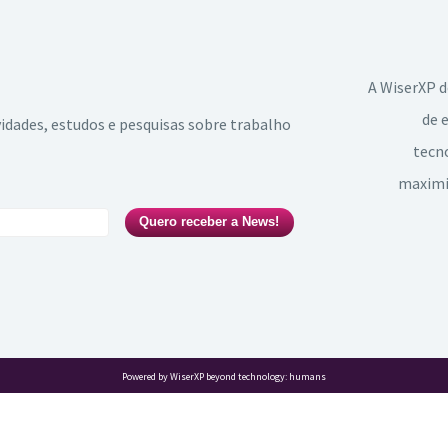
A WiserXP d
de 
idades, estudos e pesquisas sobre trabalho
tecno
maximiz
Quero receber a News!
Powered by WiserXP beyond technology: humans