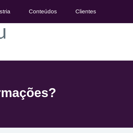
stria
Conteúdos
Clientes
u
ormações?