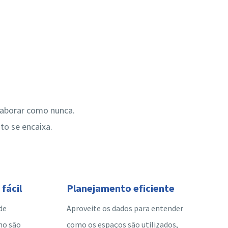
laborar como nunca.
to se encaixa.
fácil
Planejamento eficiente
de
Aproveite os dados para entender
ho são
como os espaços são utilizados,