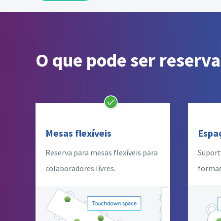
O que pode ser reserv
Mesas flexíveis
Espa
Reserva para mesas flexíveis para
Suport
colaboradores lívres.
formas