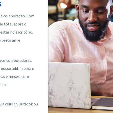
s
da colaboração. Com
e total sobre o
estar no escritório,
e precisam e
seus colaboradores.
e nosso add-in para o
anas e meses, com
ndo:
via celular, Outlook ou