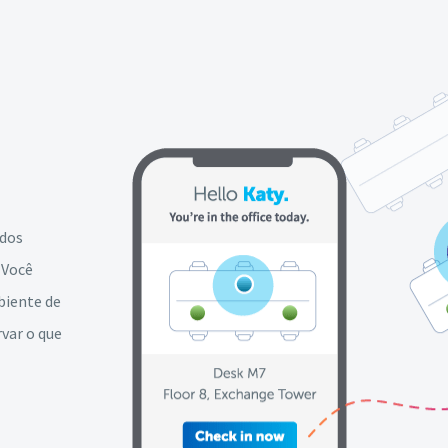
 dos
 Você
biente de
rvar o que