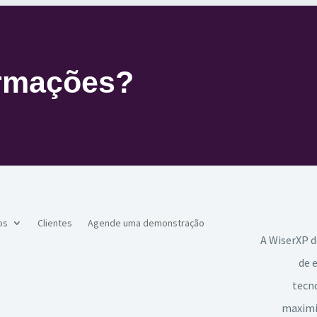
ormações?
os
Clientes
Agende uma demonstração
A WiserXP d
de 
tecno
maximiz