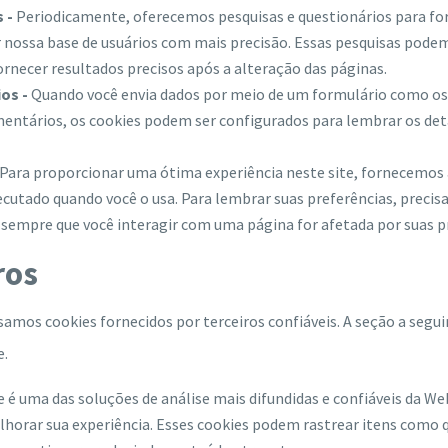
 -
Periodicamente, oferecemos pesquisas e questionários para fo
 nossa base de usuários com mais precisão. Essas pesquisas pode
rnecer resultados precisos após a alteração das páginas.
os -
Quando você envia dados por meio de um formulário como os
entários, os cookies podem ser configurados para lembrar os det
Para proporcionar uma ótima experiência neste site, fornecemos a
ecutado quando você o usa. Para lembrar suas preferências, precis
empre que você interagir com uma página for afetada por suas pr
ros
mos cookies fornecidos por terceiros confiáveis. A seção a seguir
e.
e é uma das soluções de análise mais difundidas e confiáveis ​​da 
horar sua experiência. Esses cookies podem rastrear itens como 