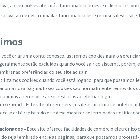
ativação de cookies afetará a funcionalidade deste e de muitos outr
sativação de determinadas funcionalidades e recursos deste site.
nimos
 você criar uma conta conosco, usaremos cookies para o gerencia
 geralmente serão excluídos quando você sair do sistema, porém, 
brar as preferências do seu site ao sair.
tilizamos cookies quando você está logado, para que possamos lem
itar uma nova página. Esses cookies são normalmente removidos o
 apenas a recursos e áreas restritas ao efetuar login.
or e-mail -
Este site oferece serviços de assinatura de boletim i
você já está registrado e se deve mostrar determinadas notificaçõe
acionados -
Este site oferece facilidades de comércio eletrônico
edido seja lembrado entre as páginas, para que possamos process