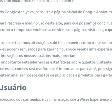
os continuar produzindo conteúdo atraente.
o Google Analytics, consulte a página oficial do Google Analytics
 para rastrear e medir o uso deste site, para que possamos contin
 como o tempo que você passa no site ou as páginas visitadas, o q
.
cursos e fazemos alterações subtis na maneira como o site se a
ies podem ser usados ​​para garantir que você receba uma experiê
timizações os nossos usuários mais apreciam.
 importante entendermos as estatísticas sobre quantos visitant
 que esses cookies rastrearão. Isso é importante para você, pois si
item analisar nossos custos de publicidade e produtos para garan
Usuário
adequado dos conteúdos e da informação que a Wiser Experience of