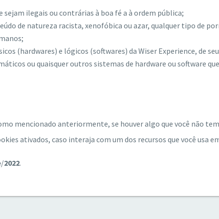
 sejam ilegais ou contrárias à boa fé a à ordem pública;
údo de natureza racista, xenofóbica ou azar, qualquer tipo de por
umanos;
sicos (hardwares) e lógicos (softwares) da Wiser Experience, de se
ormáticos ou quaisquer outros sistemas de hardware ou software qu
como mencionado anteriormente, se houver algo que você não tem 
okies ativados, caso interaja com um dos recursos que você usa em
e
/
2022
.