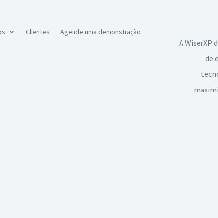
os
Clientes
Agende uma demonstração
A WiserXP d
de 
tecno
maximiz