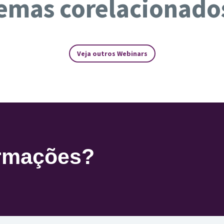
emas corelacionado
Veja outros Webinars
ormações?