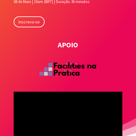
08 de Maio | 10am (BRT) | Duração 30 minutos
Inscreva-se
APOIO