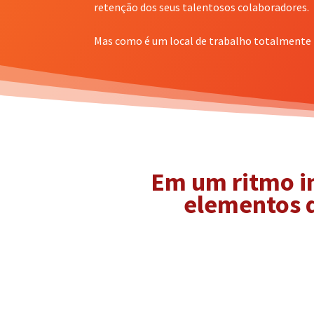
retenção dos seus talentosos colaboradores.
Mas como é um local de trabalho totalmente 
Em um ritmo in
elementos d