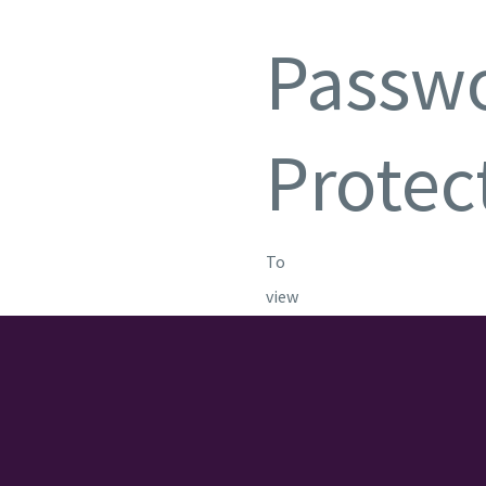
Passw
Protec
To
view
this
protected
post,
enter
the