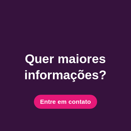
password
below:
Submit
Quer maiores
informações?
Entre em contato