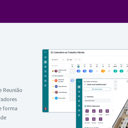
de Reunião
oradores
de forma
 de