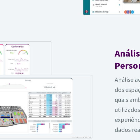
Análi
Perso
Análise a
dos espaç
quais am
utilizado
experiên
dados rea