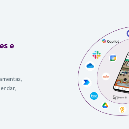
es e
ramentas,
lendar,