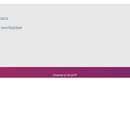
para
e workplace
Powered by WiserXP