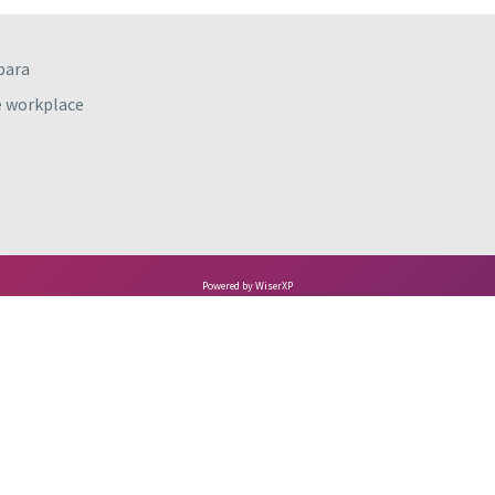
para
e workplace
Powered by WiserXP